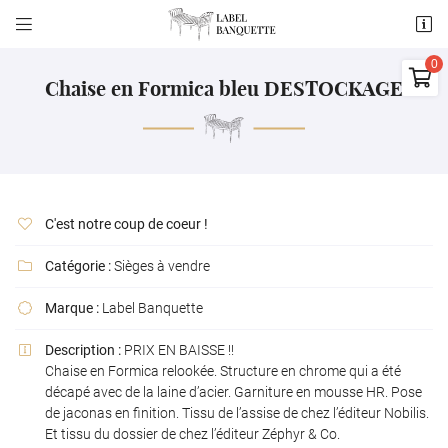


156 RUE DE CORMERY
3755010 SAINT AVERTIN

06 84 53 92 87
Chaise en Formica bleu DESTOCKAGE
0
€
Vider
C'est notre coup de coeur !

Catégorie :
Sièges à vendre

Adresse email de réception

Marque :
Label Banquette

Il n'y a aucun produit dans votre panier
Voir notre sélection
Description :
PRIX EN BAISSE !!

Code Captcha

Chaise en Formica relookée. Structure en chrome qui a été
décapé avec de la laine d’acier. Garniture en mousse HR. Pose
Rafraîchir le captcha

de jaconas en finition. Tissu de l’assise de chez l’éditeur Nobilis.
Et tissu du dossier de chez l’éditeur Zéphyr & Co.
En cochant cette case, vous consentez à recevoir nos propositions commerciales à