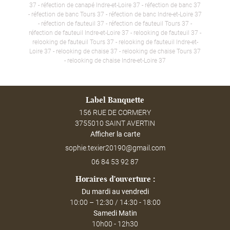
37 - réfection de canapé Indre-et-Loire 37 - réfection de banc 37
- réfection de banc Tours 37 - réfection de banc Indre-et-Loire 37
- réfection de fauteuil 37 - réfection de fauteuil Tours 37 -
réfection de fauteuil Indre-et-Loire 37 - relooking de fauteuil 37 -
relooking de fauteuil Tours 37 - relooking de fauteuil Indre-et-
Loire 37 - relooking de chaise 37 - relooking de chaise Tours 37
- relooking de chaise Indre-et-Loire 37
Label Banquette
156 RUE DE CORMERY
3755010 SAINT AVERTIN
Afficher la carte
06 84 53 92 87
Horaires d'ouverture :
Du mardi au vendredi
10:00 – 12:30 / 14:30 - 18:00
Samedi Matin
10h00 - 12h30