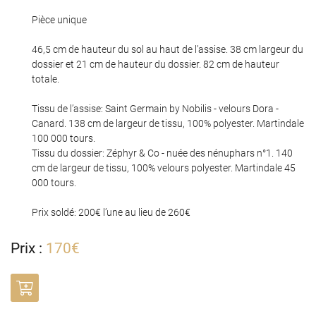
l'adresse email indiqué ci-dessus. Vous pouvez vous désinscrire à tout moment en
utilisant
le formulaire de désinscription
.
Pièce unique
Inscription
46,5 cm de hauteur du sol au haut de l’assise. 38 cm largeur du
dossier et 21 cm de hauteur du dossier. 82 cm de hauteur
totale.
0
€
Valider votre panier
Tissu de l’assise: Saint Germain by Nobilis - velours Dora -
Canard. 138 cm de largeur de tissu, 100% polyester. Martindale
100 000 tours.
Tissu du dossier: Zéphyr & Co - nuée des nénuphars n°1. 140
cm de largeur de tissu, 100% velours polyester. Martindale 45
000 tours.
Prix soldé: 200€ l’une au lieu de 260€
Prix :
170€