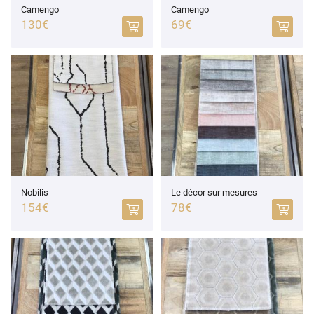
Camengo
Camengo
130€
69€
Nobilis
Le décor sur mesures
154€
78€