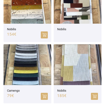
Nobilis
Nobilis
154€
Accueil
Une questio
Camengo
Nobilis
79€
185€
Tapisserie