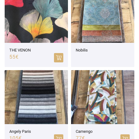
l'adresse email indiqué ci-dessus. Vous pouvez vous désinscrire à tout moment en
utilisant
le formulaire de désinscription
.
Inscription
0
€
Valider votre panier
THE VENON
Nobilis
55€
Angely Paris
Camengo
105€
77€