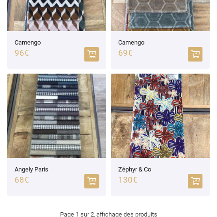
Camengo
Camengo
96€
69€
Angely Paris
Zéphyr & Co
68€
130€
Page 1 sur 2,
affichage des produits