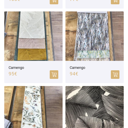
Camengo
Camengo
95€
94€