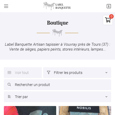


156 RUE DE CORMERY
3755010 SAINT AVERTIN

06 84 53 92 87
Boutique
0
€
Vider
Label Banquette Artisan tapissier à Vouvray près de Tours (37) :
Vente de sièges, papiers peints, stores intérieurs, lampes...
Voir tout
Filtrer les produits


Adresse email de réception

Il n'y a aucun produit dans votre panier

Voir notre sélection
Code Captcha

Trier par

Rafraîchir le captcha

En cochant cette case, vous consentez à recevoir nos propositions commerciales à