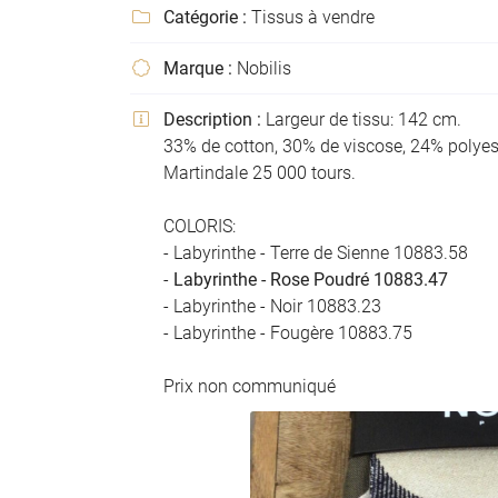
Code Captcha

Catégorie :
Tissus à vendre

Marque :
Nobilis

Rafraîchir le captcha

Description :
Largeur de tissu: 142 cm.

En cochant cette case, vous consentez à recevoir nos propositions commer
l'adresse email indiqué ci-dessus. Vous pouvez vous désinscrire à tout mo
33% de cotton, 30% de viscose, 24% polyeste
utilisant
le formulaire de désinscription
.
Martindale 25 000 tours.
Inscription
COLORIS:
- Labyrinthe - Terre de Sienne 10883.58
-
Labyrinthe - Rose Poudré 10883.47
- Labyrinthe - Noir 10883.23
- Labyrinthe - Fougère 10883.75
Prix non communiqué