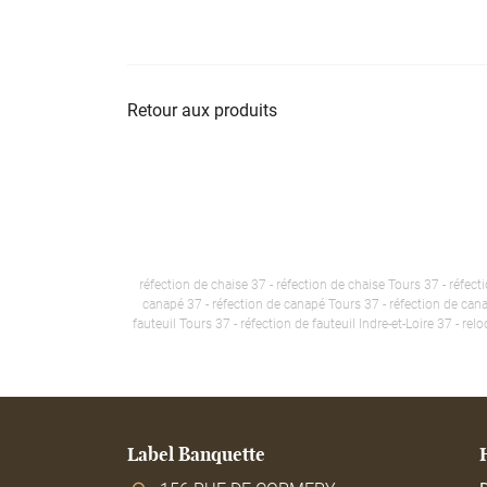
Retour aux produits
réfection de chaise 37 - réfection de chaise Tours 37 - réfect
canapé 37 - réfection de canapé Tours 37 - réfection de canapé
fauteuil Tours 37 - réfection de fauteuil Indre-et-Loire 37 - re
Label Banquette