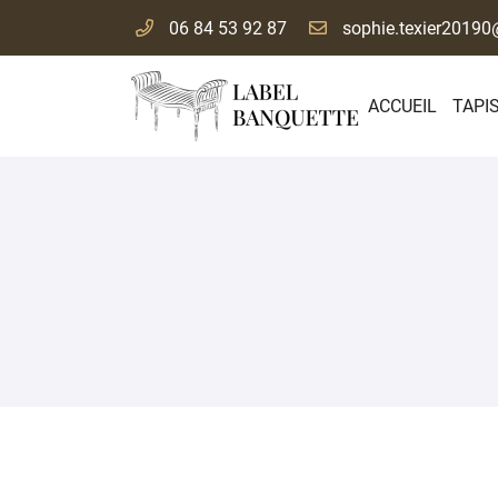
06 84 53 92 87
156 RUE DE CORMERY
3755010 SAINT AVERTIN
ACCUEIL
TAPI
06 84 53 92 87
Adresse email de réception
