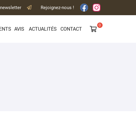
 newsletter
Rejoignez-nous !

ENTS
AVIS
ACTUALITÉS
CONTACT
0
€
Vider
Il n'y a aucun produit dans votre panier
Voir notre sélection