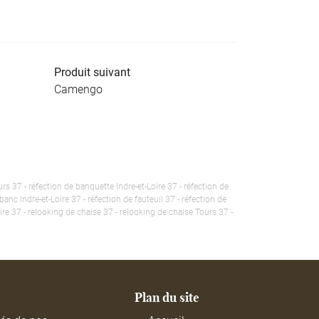
Produit suivant
Camengo
rs 37 - réfection de banquette Indre-et-Loire 37 - réfection de
anc Indre-et-Loire 37 - réfection de fauteuil 37 - réfection de
oire 37 - relooking de chaise 37 - relooking de chaise Tours 37 -
Plan du site