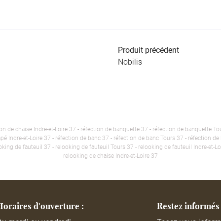
Produit précédent
Nobilis
ion de chaise Indre-et-Loire 37 - réfection de banquette 37 - réfection de banquette Tou
 Indre-et-Loire 37 - réfection de banc 37 - réfection de banc Tours 37 - réfection de b
looking de fauteuil 37 - relooking de fauteuil Tours 37 - relooking de fauteuil Indre-et-L
relooking de chaise Indre-et-Loire 37
Horaires d'ouverture :
Restez informés