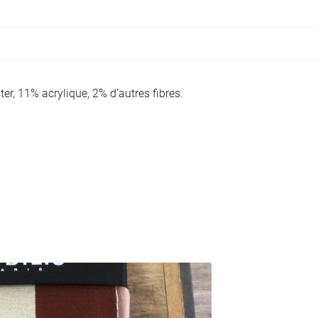
ciales à
ment en
r, 11% acrylique, 2% d’autres fibres.