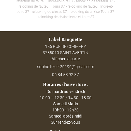
réfection de fauteuil Indre-et-Loire 37 - relooking de fauteuil 37 -
relooking de fauteuil Tours 37 - relooking de fauteuil Indre-et-
Loire 37 - relooking de chaise 37 - relooking de chaise Tours 37
- relooking de chaise Indre-et-Loire 37
Label Banquette
156 RUE DE CORMERY
3755010 SAINT AVERTIN
Afficher la carte
06 84 53 92 87
Horaires d'ouverture :
Du mardi au vendredi
10:00 – 12:30 / 14:30 - 18:00
Samedi Matin
10h00 - 12h30
Samedi après-midi
Sur rendez-vous