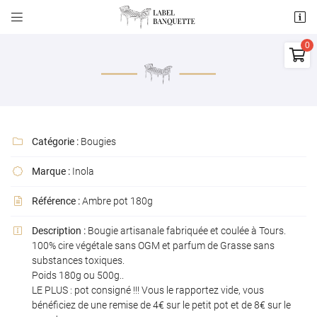


156 RUE DE CORMERY
3755010 SAINT AVERTIN

06 84 53 92 87
0
€
Vider
Catégorie :
Bougies

Marque :
Inola

Référence :
Ambre pot 180g

Adresse email de réception

Description :
Bougie artisanale fabriquée et coulée à Tours.
Il n'y a aucun produit dans votre panier

100% cire végétale sans OGM et parfum de Grasse sans
Voir notre sélection
Code Captcha

substances toxiques.
Poids 180g ou 500g..
LE PLUS : pot consigné !!! Vous le rapportez vide, vous
Rafraîchir le captcha

bénéficiez de une remise de 4€ sur le petit pot et de 8€ sur le
En cochant cette case, vous consentez à recevoir nos propositions commerciales à